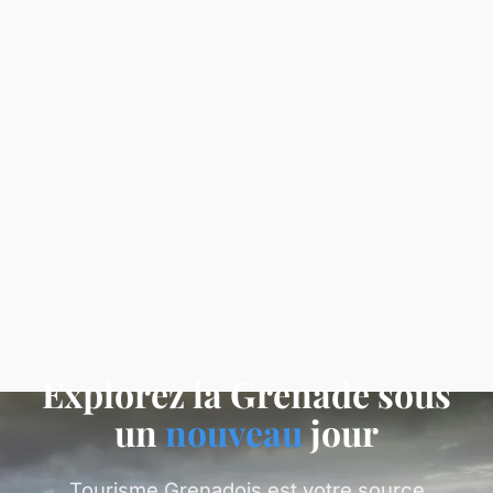
Explorez la Grenade sous
un
nouveau
jour
Tourisme Grenadois est votre source