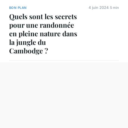
4 juin 2024
5 min
BON PLAN
Quels sont les secrets
pour une randonnée
en pleine nature dans
la jungle du
Cambodge ?
10 novembre 2025
5 min
CAMPING
Camping de
kérantérec :
profitez d'un
séjour enchanteur
!