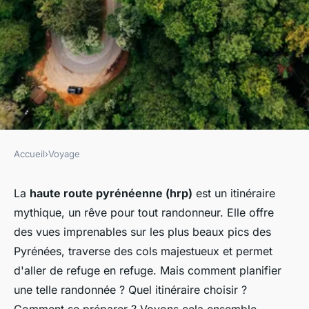
Accueil
›
Voyage
VOYAGE
Comment planifier une
La
haute route pyrénéenne (hrp)
est un itinéraire
mythique, un rêve pour tout randonneur. Elle offre
randonnée sur le sentier de la
des vues imprenables sur les plus beaux pics des
haute route pyrénéenne :
Pyrénées, traverse des cols majestueux et permet
préparatifs et itinéraires ?
d'aller de refuge en refuge. Mais comment planifier
une telle randonnée ? Quel itinéraire choisir ?
Nino
•
4 juin 2024
•
6 min de lecture