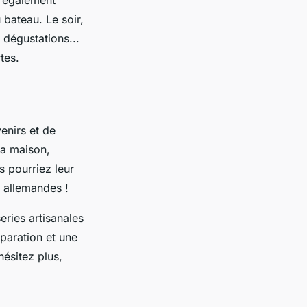
z également
bateau. Le soir,
 dégustations...
tes.
enirs et de
la maison,
s pourriez leur
s allemandes !
eries artisanales
paration et une
hésitez plus,