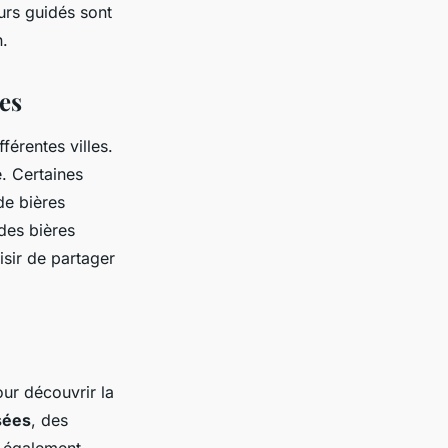
urs guidés sont
n.
les
érentes villes.
. Certaines
de bières
 des bières
isir de partager
our découvrir la
ées
, des