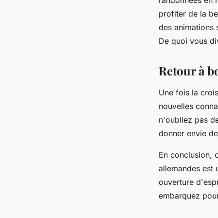
randonnées en n
profiter de la b
des animations s
De quoi vous di
Retour à bo
Une fois la croi
nouvelles connai
n'oubliez pas de
donner envie de 
En conclusion, o
allemandes est 
ouverture d'espr
embarquez pour u