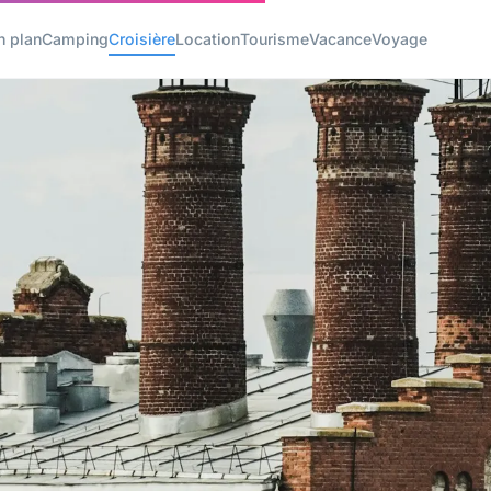
n plan
Camping
Croisière
Location
Tourisme
Vacance
Voyage