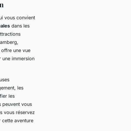
on
qui vous convient
ales
dans les
ttractions
 Bamberg,
offre une vue
ur une immersion
euses
gement, les
ier les
les peuvent vous
us vous réservez
r cette aventure