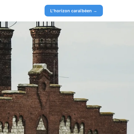
L'horizon caraïbéen →