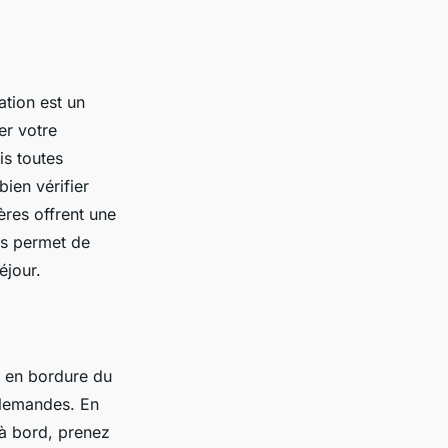
tion est un
er votre
is toutes
bien vérifier
ières offrent une
us permet de
éjour.
e en bordure du
allemandes. En
 à bord, prenez