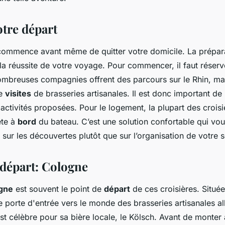
magne?
otre départ
commence avant même de quitter votre domicile. La prépara
la réussite de votre voyage. Pour commencer, il faut réserv
ombreuses compagnies offrent des parcours sur le Rhin, ma
de
visites
de brasseries artisanales. Il est donc important de 
es activités proposées. Pour le logement, la plupart des crois
te à
bord
du bateau. C’est une solution confortable qui vo
sur les découvertes plutôt que sur l’organisation de votre s
 départ: Cologne
gne
est souvent le point de
départ
de ces croisières. Situé
ne porte d'entrée vers le monde des brasseries artisanales 
st célèbre pour sa bière locale, le Kölsch. Avant de monter