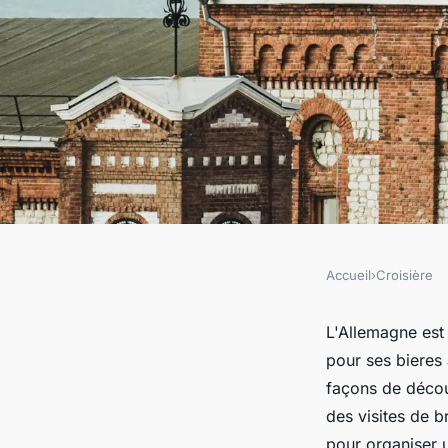
Accueil
›
Croisière
CROISIÈRE
Comment organiser 
L'Allemagne est
pour ses bieres 
propose des visites 
façons de découv
des visites de b
pour organiser u