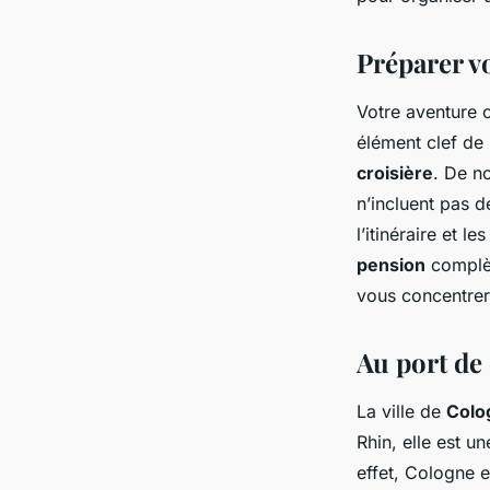
artisanales en Alle
Préparer v
Nino
•
4 juin 2024
•
5 min de lecture
Votre aventure 
élément clef de 
croisière
. De n
n’incluent pas 
l’itinéraire et l
pension
complè
vous concentrer 
Au port de
La ville de
Colo
Rhin, elle est u
effet, Cologne e