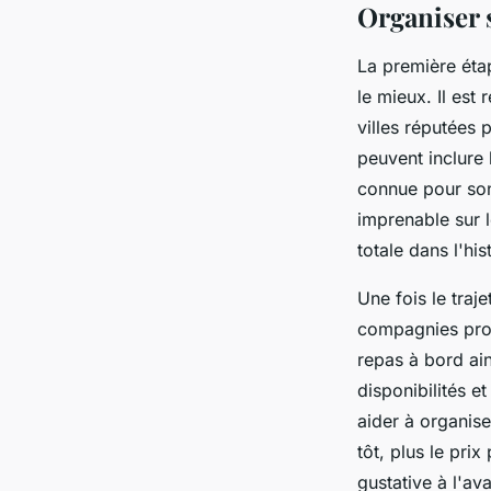
Organiser s
La première étap
le mieux. Il es
villes réputées 
peuvent inclure 
connue pour son
imprenable sur 
totale dans l'his
Une fois le traj
compagnies prop
repas à bord ain
disponibilités e
aider à organise
tôt, plus le pri
gustative à l'av