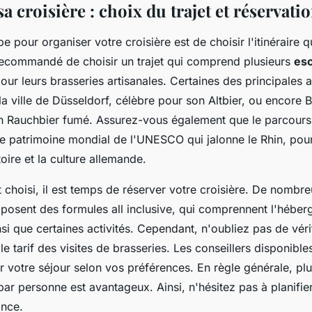
a croisière : choix du trajet et réservati
e pour organiser votre croisière est de choisir l'itinéraire 
t recommandé de choisir un trajet qui comprend plusieurs
esc
pour leurs brasseries artisanales. Certaines des principales a
la ville de Düsseldorf, célèbre pour son Altbier, ou encore
 Rauchbier fumé. Assurez-vous également que le parcours 
le patrimoine mondial de l'UNESCO qui jalonne le Rhin, po
toire et la culture allemande.
et choisi, il est temps de réserver votre croisière. De nombr
osent des formules all inclusive, qui comprennent l'héber
si que certaines activités. Cependant, n'oubliez pas de vérif
t le tarif des visites de brasseries. Les conseillers disponib
r votre séjour selon vos préférences. En règle générale, pl
x par personne est avantageux. Ainsi, n'hésitez pas à planifie
ance.