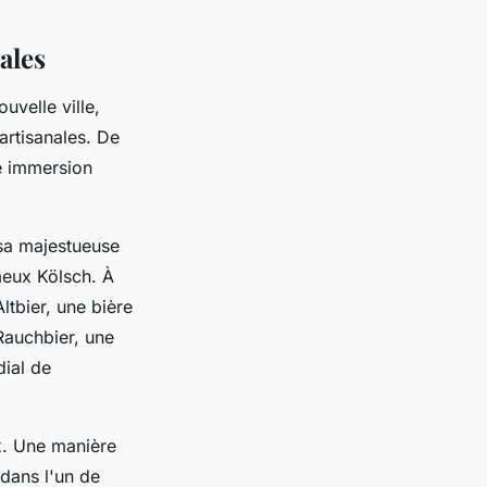
ales
uvelle ville,
 artisanales. De
e immersion
.
 sa majestueuse
meux Kölsch. À
ltbier, une bière
Rauchbier, une
dial de
ux. Une manière
 dans l'un de