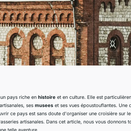
une croisière qui
 un pays riche en
histoire
et en culture. Elle est particuliè
artisanales, ses
musees
et ses vues époustouflantes. Une d
de brasseries
rir ce pays est sans doute d'organiser une croisière sur le 
rasseries artisanales. Dans cet article, nous vous donnons t
ne telle aventure.