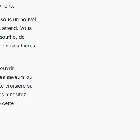
virons.
e sous un nouvel
s attend. Vous
souffle, de
icieuses bières
ouvrir
les saveurs ou
e croisière sur
rs n'hésitez
 cette