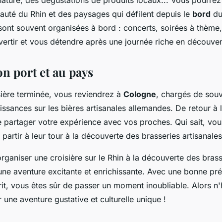
ature, des dégustations de produits locaux... Vous pourre
eauté du Rhin et des paysages qui défilent depuis le
bord
du 
ont souvent organisées à bord : concerts, soirées à thème,
vertir et vous détendre après une journée riche en découver
n port et au pays
sière terminée, vous reviendrez à
Cologne
, chargés de souv
ssances sur les bières artisanales allemandes. De retour à 
 partager votre expérience avec vos proches. Qui sait, vou
partir à leur tour à la découverte des brasseries artisanale
rganiser une croisière sur le Rhin à la découverte des brass
une aventure excitante et enrichissante. Avec une bonne pré
it, vous êtes sûr de passer un moment inoubliable. Alors n'
ne aventure gustative et culturelle unique !