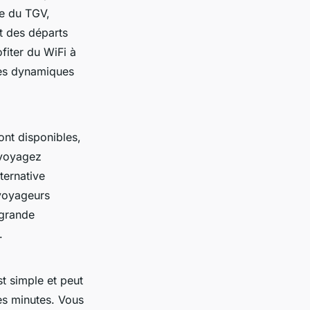
se du TGV,
t des départs
fiter du WiFi à
les dynamiques
sont disponibles,
 voyagez
ternative
 voyageurs
 grande
.
st simple et peut
es minutes. Vous