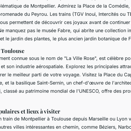
lématique de Montpellier. Admirez la Place de la Comédie, 
promenade du Peyrou. Les trains (TGV Inoui, Intercités ou 
vous permettent de découvrir ces joyaux avant de continue
Ne manquez pas le musée Fabre, qui abrite une collection 
et le jardin des plantes, le plus ancien jardin botanique de 
e Toulouse
ment connue sous le nom de "La Ville Rose", est célèbre po
et son industrie aérospatiale. Explorez les principales attra
rer le meilleur parti de votre voyage. Visitez la Place du Ca
lle, et la basilique Saint-Sernin, un chef-d'œuvre de l'archit
i, classé au patrimoine mondial de l'UNESCO, offre des p
ulaires et lieux à visiter
en train de Montpellier à Toulouse depuis Marseille ou Lyon
autres villes intéressantes en chemin, comme Béziers, Narb