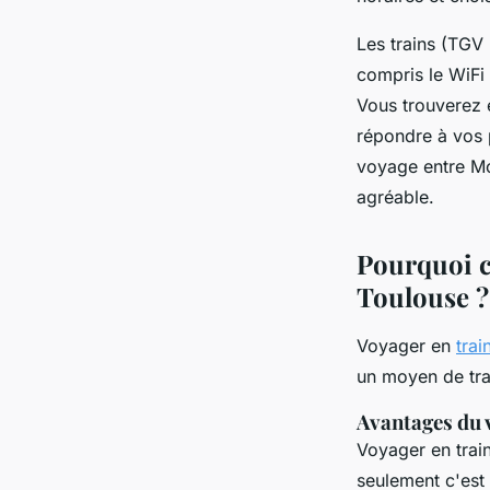
écoresponsable
Les trains (TGV I
Nino
•
27 novembre 2024
•
9 min de lecture
compris le WiFi 
Vous trouverez 
répondre à vos 
voyage entre Mo
agréable.
Pourquoi ch
Toulouse ?
Voyager en
trai
un moyen de tra
Avantages du 
Voyager en trai
seulement c'est 