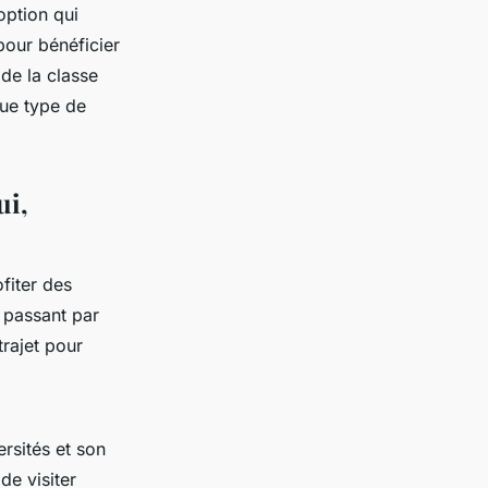
option qui
pour bénéficier
 de la classe
aque type de
ui,
fiter des
 passant par
rajet pour
ersités et son
de visiter