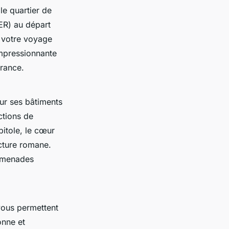
le quartier de
TER) au départ
r votre voyage
impressionnante
France.
ur ses bâtiments
ctions de
pitole, le cœur
ecture romane.
romenades
 vous permettent
onne et