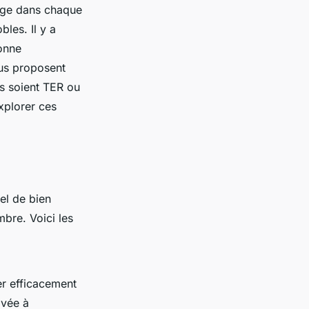
yage dans chaque
bles. Il y a
onne
ous proposent
ls soient TER ou
explorer ces
iel de bien
bre. Voici les
er efficacement
ivée à