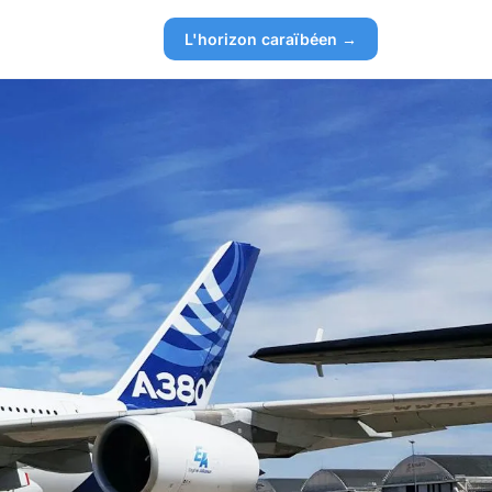
L'horizon caraïbéen →