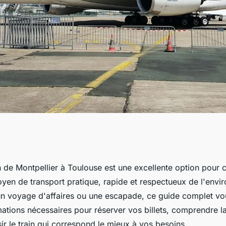
ontpellier à
n de Montpellier à Toulouse est une excellente option pour 
yen de transport pratique, rapide et respectueux de l'env
jet efficace et
 un voyage d'affaires ou une escapade, ce guide complet vo
mations nécessaires pour réserver vos billets, comprendre la
sir le train qui correspond le mieux à vos besoins.