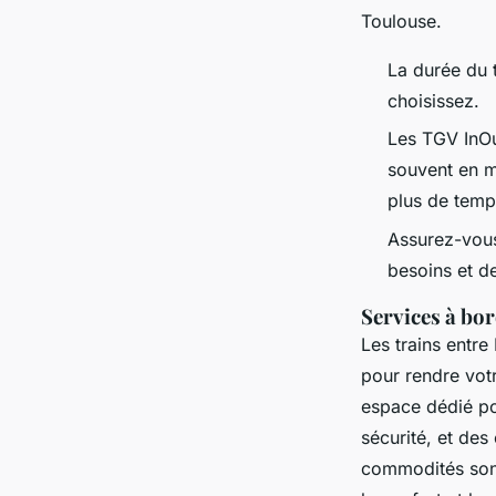
Toulouse.
La durée du t
choisissez.
Les TGV InOui
souvent en m
plus de temp
Assurez-vous 
besoins et d
Services à bo
Les trains entre
pour rendre vot
espace dédié po
sécurité, et des
commodités sont