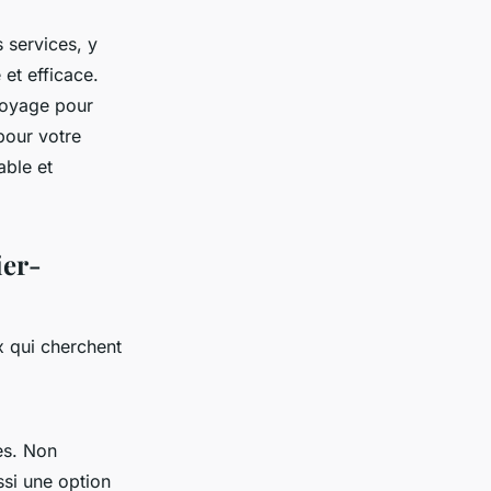
s services, y
 et efficace.
voyage pour
pour votre
able et
ier-
x qui cherchent
es. Non
ssi une option