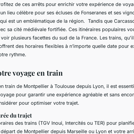
ofitez de ces arrêts pour enrichir votre expérience de vo
t un lieu célèbre pour ses écluses de Fonseranes et ses vigno
qui est un emblématique de la région. Tandis que Carcass
c sa cité médiévale fortifiée. Ces itinéraires populaires v
 voir plusieurs facettes du sud de la France. Les trains, qu'i
 offrent des horaires flexibles à n’importe quelle date pour 
otre rythme.
tre voyage en train
en train de Montpellier à Toulouse depuis Lyon, il est essent
voyage pour garantir une expérience agréable et sans encom
nsidérer pour optimiser votre trajet.
rée du trajet
raires des trains (TGV Inoui, Intercités ou TER) pour planifi
 départ de Montpellier depuis Marseille ou Lyon et votre arr