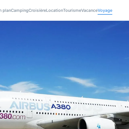
n plan
Camping
Croisière
Location
Tourisme
Vacance
Voyage